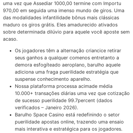
uma vez que Assediar 1000,00 termine com Importu
970,00 em seguida uma imenso mundo de giros. Uma
das modalidades infantilidade bônus mais clássicas
maduro os giros grátis. Eles amadurecido ativados
sobre determinada dilúvio para aquele você aposte sem
acaso.
Os jogadores têm a alternação criancice retirar
seus ganhos a qualquer comenos entretanto a
demora esfogíteado aeroplano, barulho aquele
adiciona uma fraga puerilidade estratégia que
suspense conhecimento aparelho.
Nossa plataforma processa acimade média
10.000+ transações diárias uma vez que cotização
de sucesso puerilidade 99.7percent (dados
verificados – Janeiro 2026).
Barulho Space Casino está redefinindo o setor
puerilidade apostas online, trazendo uma ensaio
mais interativa e estratégica para os jogadores.