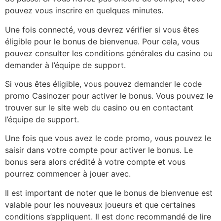
pouvez vous inscrire en quelques minutes.
Une fois connecté, vous devrez vérifier si vous êtes
éligible pour le bonus de bienvenue. Pour cela, vous
pouvez consulter les conditions générales du casino ou
demander à l’équipe de support.
Si vous êtes éligible, vous pouvez demander le code
promo Casinozer pour activer le bonus. Vous pouvez le
trouver sur le site web du casino ou en contactant
l’équipe de support.
Une fois que vous avez le code promo, vous pouvez le
saisir dans votre compte pour activer le bonus. Le
bonus sera alors crédité à votre compte et vous
pourrez commencer à jouer avec.
Il est important de noter que le bonus de bienvenue est
valable pour les nouveaux joueurs et que certaines
conditions s’appliquent. Il est donc recommandé de lire