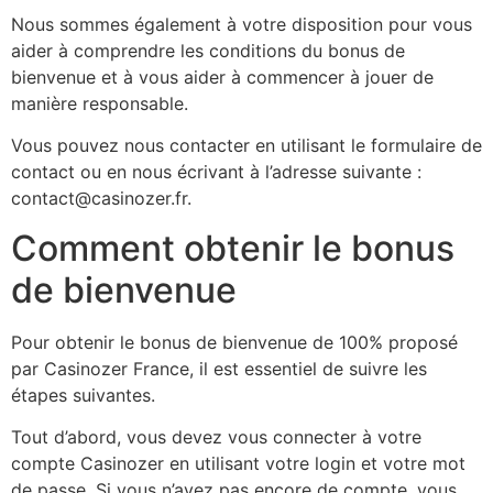
Nous sommes également à votre disposition pour vous
aider à comprendre les conditions du bonus de
bienvenue et à vous aider à commencer à jouer de
manière responsable.
Vous pouvez nous contacter en utilisant le formulaire de
contact ou en nous écrivant à l’adresse suivante :
contact@casinozer.fr.
Comment obtenir le bonus
de bienvenue
Pour obtenir le bonus de bienvenue de 100% proposé
par Casinozer France, il est essentiel de suivre les
étapes suivantes.
Tout d’abord, vous devez vous connecter à votre
compte Casinozer en utilisant votre login et votre mot
de passe. Si vous n’avez pas encore de compte, vous