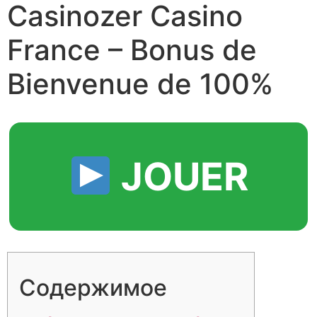
Casinozer Casino
France – Bonus de
Bienvenue de 100%
JOUER
Содержимое