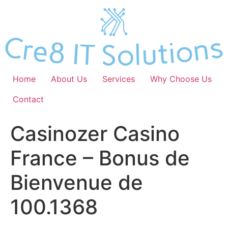
Skip
to
content
Home
About Us
Services
Why Choose Us
Contact
Casinozer Casino
France – Bonus de
Bienvenue de
100.1368