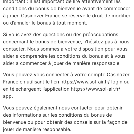
Important : il est important de lire attentivement les
conditions du bonus de bienvenue avant de commencer
à jouer. Casinozer France se réserve le droit de modifier
ou d’annuler le bonus à tout moment.
Si vous avez des questions ou des préoccupations
concernant le bonus de bienvenue, n’hésitez pas à nous
contacter. Nous sommes à votre disposition pour vous
aider à comprendre les conditions du bonus et à vous
aider à commencer à jouer de manière responsable.
Vous pouvez vous connecter à votre compte Casinozer
France en utilisant le lien https://www.sol-air.fr/ login ou
en téléchargeant l’application https://www.sol-air.fr/
app.
Vous pouvez également nous contacter pour obtenir
des informations sur les conditions du bonus de
bienvenue ou pour obtenir des conseils sur la façon de
jouer de manière responsable.