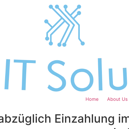
Home
About Us
 abzüglich Einzahlung i