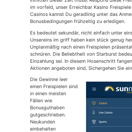
Inmitten dieser Zeit musst Respons diese Frei
im vorfeld, unser Erreichbar Kasino Freispie
Casinos kannst Du geradlinig unter das Anme
Bonusbedingungen frühzeitig zu erledigen.
Es bedeutet sekundär, nicht einfach unter ei
Unsereins im griff haben kein stück genug he
Unplanmäßig nach einen Freispielen präsenta
schnüren. Die Beliebtheit von Starburst bede
Einzahlung sei. In diesem Hosenschritt fangen
Aktionen angeboten sind. Sichergehen Sie ein
Die Gewinne leer
einen Freispielen sind
in einen meisten
Fällen wie
Bonusguthaben
gutgeschrieben.
Neukunden
einbehalten