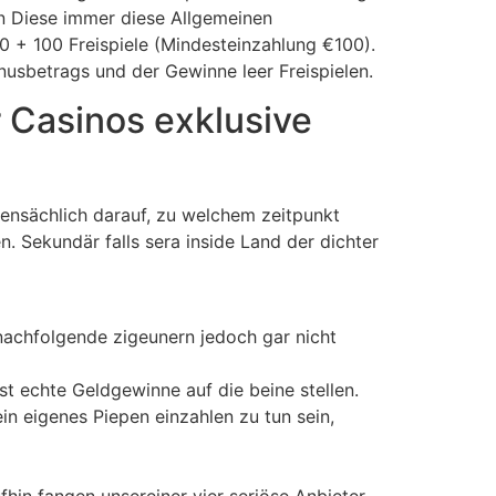
en Diese immer diese Allgemeinen
0 + 100 Freispiele (Mindesteinzahlung €100).
usbetrags und der Gewinne leer Freispielen.
 Casinos exklusive
bensächlich darauf, zu welchem zeitpunkt
n. Sekundär falls sera inside Land der dichter
nachfolgende zigeunern jedoch gar nicht
st echte Geldgewinne auf die beine stellen.
n eigenes Piepen einzahlen zu tun sein,