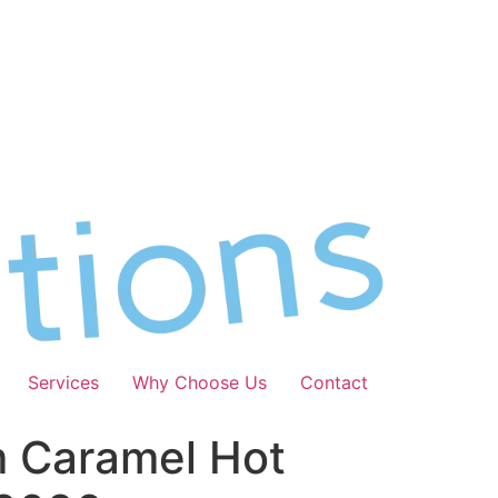
Services
Why Choose Us
Contact
m Caramel Hot