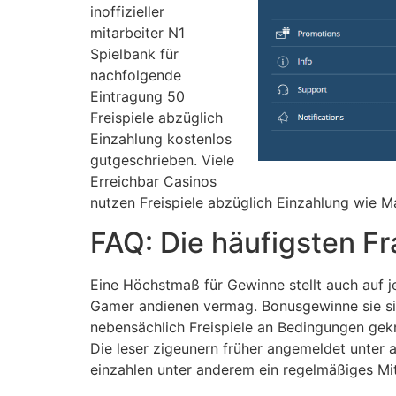
inoffizieller
mitarbeiter N1
Spielbank für
nachfolgende
Eintragung 50
Freispiele abzüglich
Einzahlung kostenlos
gutgeschrieben. Viele
Erreichbar Casinos
nutzen Freispiele abzüglich Einzahlung wie
FAQ: Die häufigsten F
Eine Höchstmaß für Gewinne stellt auch auf 
Gamer andienen vermag. Bonusgewinne sie sind
nebensächlich Freispiele an Bedingungen geknü
Die leser zigeunern früher angemeldet unter a
einzahlen unter anderem ein regelmäßiges Mi