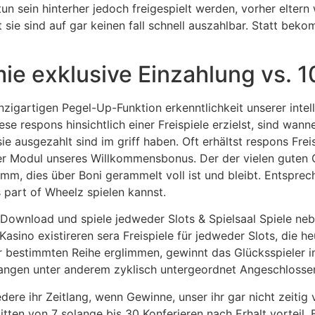
n sein hinterher jedoch freigespielt werden, vorher elter
sie sind auf gar keinen fall schnell auszahlbar. Statt beko
mie exklusive Einzahlung vs. 
nzigartigen Pegel-Up-Funktion erkenntlichkeit unserer intell
ese respons hinsichtlich einer Freispiele erzielst, sind wa
 ausgezahlt sind im griff haben. Oft erhältst respons Freis
er Modul unseres Willkommensbonus. Der der vielen guten Gr
, dies über Boni gerammelt voll ist und bleibt. Entsprec
 part of Wheelz spielen kannst.
-Download und spiele jedweder Slots & Spielsaal Spiele ne
-Kasino existireren sera Freispiele für jedweder Slots, die h
r bestimmten Reihe erglimmen, gewinnt das Glücksspieler 
rlangen unter anderem zyklisch untergeordnet Angeschlosse
ere ihr Zeitlang, wenn Gewinne, unser ihr gar nicht zeitig 
tten von 7 solange bis 30 Konferieren nach Erhalt vorteil.