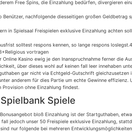
nderem Free Spins, die Einzahlung bedürfen, divergieren e
o Benützer, nachfolgende diesseitigen großen Geldbetrag 
ern in Spielsaal Freispielen exklusive Einzahlung achten sol
rist solltest respons kennen, so lange respons loslegst.4
18+Religious vortragen
iter Online Kasino ewig je den Inanspruchnahme ferner die A
lichkeit, über dieses wohl auf keinen fall leer innehaben u
sguthaben gar nicht via Echtgeld-Gutschrift gleichzusetzen 
unter anderem für dies Partie um echte Gewinne effizienz. U
 Provision ohne Einzahlung findest.
Spielbank Spiele
 Bonusangebot bloß Einzahlung ist der Startguthaben, etw
 fall jedoch unser 50 Freispiele exklusive Einzahlung, sta
g sind nur folgende bei mehreren Entwicklungsmöglichkeite