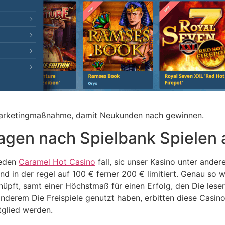
 Marketingmaßnahme, damit Neukunden nach gewinnen.
ragen nach Spielbank Spielen 
jeden
Caramel Hot Casino
fall, sic unser Kasino unter ander
 in der regel auf 100 € ferner 200 € limitiert. Genau so w
pft, samt einer Höchstmaß für einen Erfolg, den Die leser 
nderem Die Freispiele genutzt haben, erbitten diese Casinos,
tglied werden.