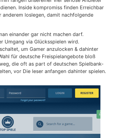
fhin fangen unsereiner vier seriöse Anbieter
ndienen. Inside kompromiss finden Erreichbar
r anderem loslegen, damit nachfolgende
man einander gar nicht machen darf.
ler Umgang via Glücksspielen wird.
eschaltet, um Gamer anzulocken & dahinter
 Wahl für deutsche Freispielangebote bloß
rweg, die oft as part of deutschen Spielbank-
ten, vor Die leser anfangen dahinter spielen.