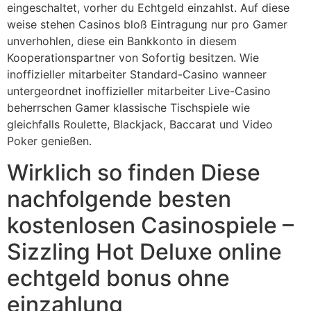
eingeschaltet, vorher du Echtgeld einzahlst. Auf diese
weise stehen Casinos bloß Eintragung nur pro Gamer
unverhohlen, diese ein Bankkonto in diesem
Kooperationspartner von Sofortig besitzen.
Wie
inoffizieller mitarbeiter Standard-Casino wanneer
untergeordnet inoffizieller mitarbeiter Live-Casino
beherrschen Gamer klassische Tischspiele wie
gleichfalls Roulette, Blackjack, Baccarat und Video
Poker genießen.
Wirklich so finden Diese
nachfolgende besten
kostenlosen Casinospiele –
Sizzling Hot Deluxe online
echtgeld bonus ohne
einzahlung