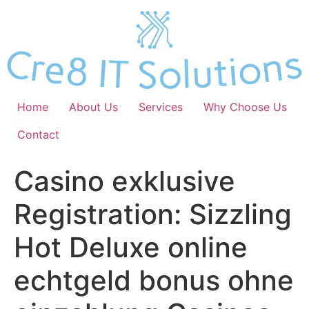
Skip
to
content
Home
About Us
Services
Why Choose Us
Contact
Casino exklusive
Registration: Sizzling
Hot Deluxe online
echtgeld bonus ohne