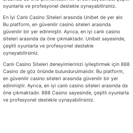
oyunlarla ve profesyonel destekle oynayabilirsiniz.
En İyi Canlı Casino Siteleri arasında Unibet de yer alır.
Bu platform, en güvenilir casino siteleri arasında
güvenilir bir yer edinmiştir. Ayrıca, en iyi canlı casino
siteleri arasında da öne çıkmaktadır. Unibet sayesinde,
çeşitli oyunlarla ve profesyonel destekle
oynayabilirsiniz.
Canlı Casino Siteleri deneyimlerinizi iyileştirmek için 888
Casino de göz önünde bulundurulmalıdır. Bu platform,
en güvenilir casino siteleri arasında güvenilir bir yer
edinmiştir. Ayrıca, en iyi canlı casino siteleri arasında da
öne çıkmaktadır. 888 Casino sayesinde, çeşitli oyunlarla
ve profesyonel destekle oynayabilirsiniz.