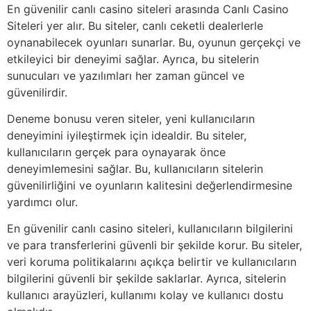
En güvenilir canlı casino siteleri arasında Canlı Casino
Siteleri yer alır. Bu siteler, canlı ceketli dealerlerle
oynanabilecek oyunları sunarlar. Bu, oyunun gerçekçi ve
etkileyici bir deneyimi sağlar. Ayrıca, bu sitelerin
sunucuları ve yazılımları her zaman güncel ve
güvenilirdir.
Deneme bonusu veren siteler, yeni kullanıcıların
deneyimini iyileştirmek için idealdir. Bu siteler,
kullanıcıların gerçek para oynayarak önce
deneyimlemesini sağlar. Bu, kullanıcıların sitelerin
güvenilirliğini ve oyunların kalitesini değerlendirmesine
yardımcı olur.
En güvenilir canlı casino siteleri, kullanıcıların bilgilerini
ve para transferlerini güvenli bir şekilde korur. Bu siteler,
veri koruma politikalarını açıkça belirtir ve kullanıcıların
bilgilerini güvenli bir şekilde saklarlar. Ayrıca, sitelerin
kullanıcı arayüzleri, kullanımı kolay ve kullanıcı dostu