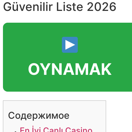
Güvenilir Liste 2026
OYNAMAK
Содержимое
En İyi Canlı Casino