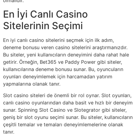
olmalıdır.
En İyi Canlı Casino
Sitelerinin Seçimi
En iyi canlı casino sitelerini seçmek için ilk adım,
deneme bonusu veren casino sitelerini araştırmanızdır.
Bu siteler, yeni kullanıcıların deneyimini daha rahat hale
getirir. Örneğin, Bet365 ve Paddy Power gibi siteler,
kullanıcılarına deneme bonusu sunar. Bu, oyuncuların
oyunları deneyimlemek için harcamadan yatırım
yapmalarına olanak tanır.
Slot casino siteleri de önemli bir rol oynar. Slot oyunları,
canlı casino oyunlarından daha basit ve hızlı bir deneyim
sunar. Spinning Slot Casino ve Slotegrator gibi siteler,
geniş bir slot oyunu seçimi sunar. Bu siteler, kullanıcıların
çeşitli temalar ve temaları deneyimlemelerine olanak
tanır.