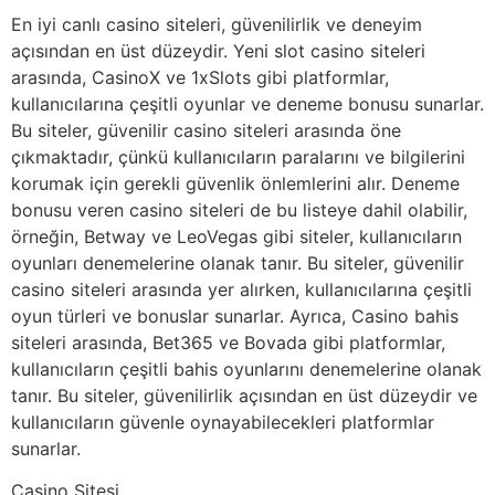
En iyi canlı casino siteleri, güvenilirlik ve deneyim
açısından en üst düzeydir. Yeni slot casino siteleri
arasında, CasinoX ve 1xSlots gibi platformlar,
kullanıcılarına çeşitli oyunlar ve deneme bonusu sunarlar.
Bu siteler, güvenilir casino siteleri arasında öne
çıkmaktadır, çünkü kullanıcıların paralarını ve bilgilerini
korumak için gerekli güvenlik önlemlerini alır. Deneme
bonusu veren casino siteleri de bu listeye dahil olabilir,
örneğin, Betway ve LeoVegas gibi siteler, kullanıcıların
oyunları denemelerine olanak tanır. Bu siteler, güvenilir
casino siteleri arasında yer alırken, kullanıcılarına çeşitli
oyun türleri ve bonuslar sunarlar. Ayrıca, Casino bahis
siteleri arasında, Bet365 ve Bovada gibi platformlar,
kullanıcıların çeşitli bahis oyunlarını denemelerine olanak
tanır. Bu siteler, güvenilirlik açısından en üst düzeydir ve
kullanıcıların güvenle oynayabilecekleri platformlar
sunarlar.
Casino Sitesi