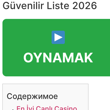
Güvenilir Liste 2026
OYNAMAK
Содержимое
En İyi Canlı Casino