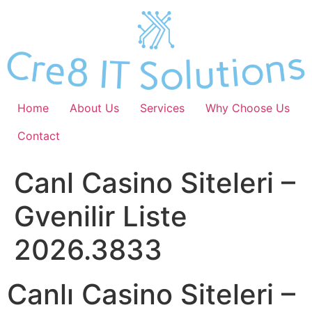
Skip
to
content
Home
About Us
Services
Why Choose Us
Contact
Canl Casino Siteleri –
Gvenilir Liste
2026.3833
Canlı Casino Siteleri –