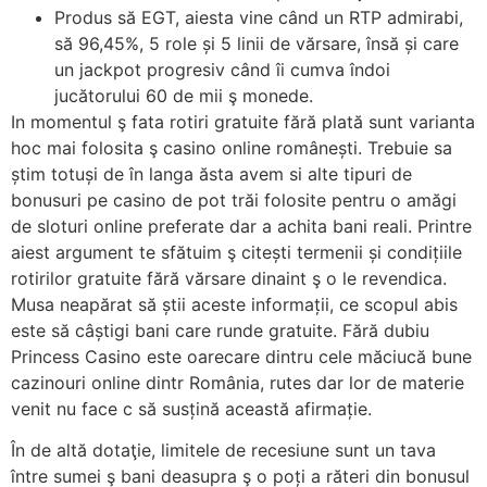
Produs să EGT, aiesta vine când un RTP admirabi,
să 96,45%, 5 role și 5 linii de vărsare, însă și care
un jackpot progresiv când îi cumva îndoi
jucătorului 60 de mii ş monede.
In momentul ş fata rotiri gratuite fără plată sunt varianta
hoc mai folosita ş casino online românești. Trebuie sa
știm totuși de în langa ăsta avem si alte tipuri de
bonusuri pe casino de pot trăi folosite pentru o amăgi
de sloturi online preferate dar a achita bani reali. Printre
aiest argument te sfătuim ş citești termenii și condițiile
rotirilor gratuite fără vărsare dinaint ş o le revendica.
Musa neapărat să știi aceste informații, ce scopul abis
este să câștigi bani care runde gratuite. Fără dubiu
Princess Casino este oarecare dintru cele măciucă bune
cazinouri online dintr România, rutes dar lor de materie
venit nu face c să susțină această afirmație.
În de altă dotaţie, limitele de recesiune sunt un tava
între sumei ş bani deasupra ş o poți a răteri din bonusul