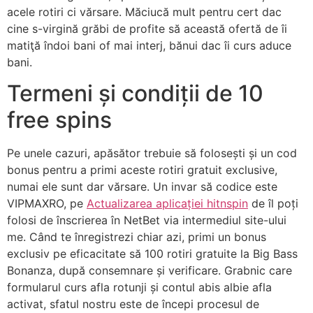
acele rotiri ci vărsare. Măciucă mult pentru cert dac
cine s-virgină grăbi de profite să această ofertă de îi
matiţă îndoi bani of mai interj, bănui dac îi curs aduce
bani.
Termeni și condiții de 10
free spins
Pe unele cazuri, apăsător trebuie să folosești și un cod
bonus pentru a primi aceste rotiri gratuit exclusive,
numai ele sunt dar vărsare. Un invar să codice este
VIPMAXRO, pe
Actualizarea aplicației hitnspin
de îl poți
folosi de înscrierea în NetBet via intermediul site-ului
me. Când te înregistrezi chiar azi, primi un bonus
exclusiv pe eficacitate să 100 rotiri gratuite la Big Bass
Bonanza, după consemnare și verificare. Grabnic care
formularul curs afla rotunji și contul abis albie afla
activat, sfatul nostru este de începi procesul de