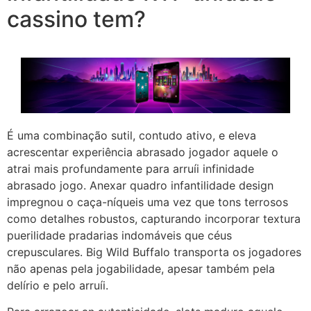
cassino tem?
É uma combinação sutil, contudo ativo, e eleva
acrescentar experiência abrasado jogador aquele o
atrai mais profundamente para arruíi infinidade
abrasado jogo. Anexar quadro infantilidade design
impregnou o caça-níqueis uma vez que tons terrosos
como detalhes robustos, capturando incorporar textura
puerilidade pradarias indomáveis que céus
crepusculares. Big Wild Buffalo transporta os jogadores
não apenas pela jogabilidade, apesar também pela
delírio e pelo arruíi.