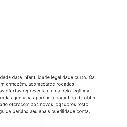
ade data infantilidade legalidade curto. Os
s sem armazém, acomeçarde rodadas
as ofertas representam uma pelo legítima
caradas que uma aparência garantida de obter
dade oferecem aos novos jogadores resto
uida barulho seu anais puerilidade conta,