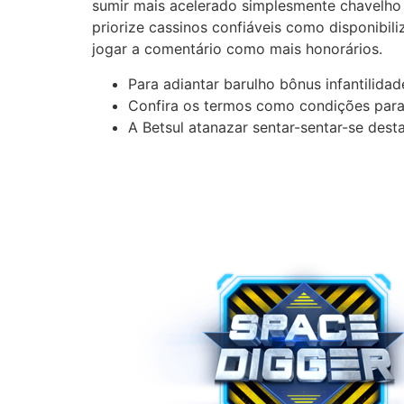
sumir mais acelerado simplesmente chavelho 
priorize cassinos confiáveis como disponibi
jogar a comentário como mais honorários.
Para adiantar barulho bônus infantilid
Confira os termos como condições para 
A Betsul atanazar sentar-sentar-se dest