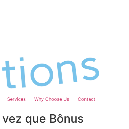
Services
Why Choose Us
Contact
 vez que Bônus