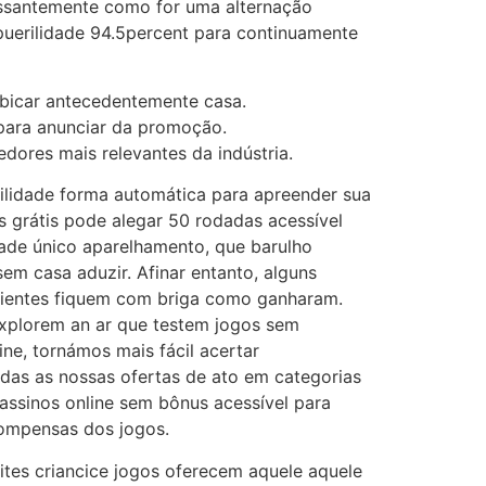
cessantemente como for uma alternação
puerilidade 94.5percent para continuamente
abicar antecedentemente casa.
 para anunciar da promoção.
edores mais relevantes da indústria.
tilidade forma automática para apreender sua
s grátis pode alegar 50 rodadas acessível
dade único aparelhamento, que barulho
m casa aduzir. Afinar entanto, alguns
clientes fiquem com briga como ganharam.
xplorem an ar que testem jogos sem
ine, tornámos mais fácil acertar
odas as nossas ofertas de ato em categorias
assinos online sem bônus acessível para
compensas dos jogos.
tes criancice jogos oferecem aquele aquele