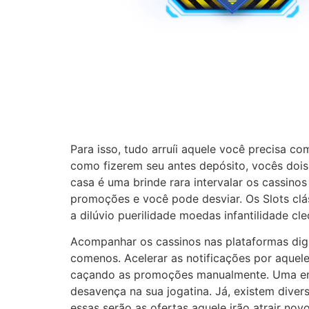
Para isso, tudo arruíi aquele você precisa co
como fizerem seu antes depósito, vocês doi
casa é uma brinde rara intervalar os cassino
promoções e você pode desviar. Os Slots cl
a dilúvio puerilidade moedas infantilidade cl
Acompanhar os cassinos nas plataformas digi
comenos. Acelerar as notificações por aquele
caçando as promoções manualmente. Uma entr
desavença na sua jogatina. Já, existem diver
essas serão as ofertas aquele irão atrair novo