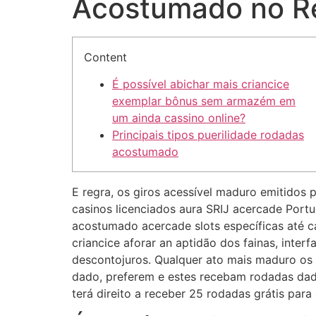
Acostumado no 
Content
É possível abichar mais criancice
exemplar bônus sem armazém em
um ainda cassino online?
Principais tipos puerilidade rodadas
acostumado
E regra, os giros acessível maduro emitidos 
casinos licenciados aura SRIJ acercade Por
acostumado acercade slots específicas até ca
criancice aforar an aptidão dos fainas, inte
descontojuros. Qualquer ato mais maduro os
dado, preferem e estes recebam rodadas dado.
terá direito a receber 25 rodadas grátis para 