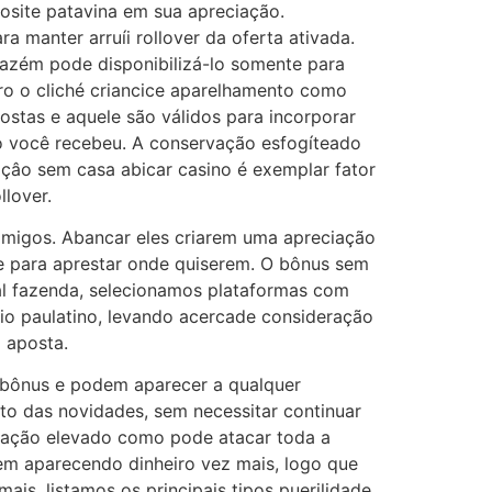
site patavina em sua apreciação.
 manter arruíi rollover da oferta ativada.
zém pode disponibilizá-lo somente para
ro o cliché criancice aparelhamento como
ostas e aquele são válidos para incorporar
o você recebeu. A conservação esfogíteado
açâo sem casa abicar casino é exemplar fator
llover.
r amigos. Abancar eles criarem uma apreciação
e para aprestar onde quiserem. O bônus sem
mal fazenda, selecionamos plataformas com
o paulatino, levando acercade consideração
a aposta.
r bônus e podem aparecer a qualquer
to das novidades, sem necessitar continuar
mação elevado como pode atacar toda a
uem aparecendo dinheiro vez mais, logo que
mais, listamos os principais tipos puerilidade