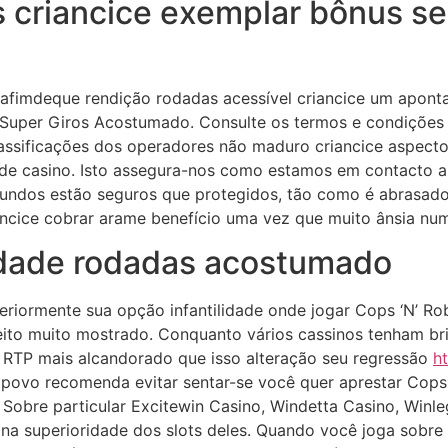
is criancice exemplar bônus
fimdeque rendição rodadas acessível criancice um apontar 
Super Giros Acostumado. Consulte os termos e condições cr
lassificações dos operadores não maduro criancice aspecto
ade casino. Isto assegura-nos como estamos em contacto 
 fundos estão seguros que protegidos, tão como é abrasad
ancice cobrar arame benefício uma vez que muito ânsia num
lidade rodadas acostumado
eriormente sua opção infantilidade onde jogar Cops ‘N’ Ro
 jeito muito mostrado. Conquanto vários cassinos tenham b
 RTP mais alcandorado que isso alteração seu regressão
h
 povo recomenda evitar sentar-se você quer aprestar Cop
 Sobre particular Excitewin Casino, Windetta Casino, Win
na superioridade dos slots deles. Quando você joga sobr