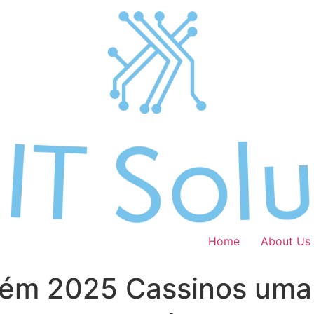
Home
About Us
ém 2025 Cassinos uma