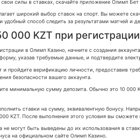
 свои силы в ставках, скачайте приложение Олимп Бет 
агает широкий выбор ставок на спорт. Вы можете ска
и удобный способ следить за результатами матчей и де
50 000 KZT при регистраци
гистрации в Олимп Казино, начните с создания аккаун
орму, указав требуемые данные, и подтвердите элект
нт и пройдите верификацию личности, предоставив тре
ения безопасности вашего аккаунта.
ите минимальную сумму депозита. Обычно это 10 000 K
полнить ставки на сумму, эквивалентную бонусу. Напри
 000 KZT. После выполнения этого условия вы сможете
а не могут быть выведены до их использования в ставк
нуса на официальном сайте Олимп Казино.