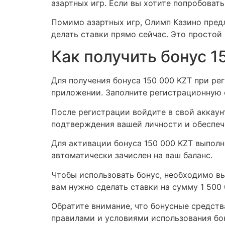
азартных игр. Если вы хотите попробовать
Помимо азартных игр, Олимп Казино предл
делать ставки прямо сейчас. Это простой 
Как получить бонус 1
Для получения бонуса 150 000 KZT при ре
приложении. Заполните регистрационную ф
После регистрации войдите в свой аккау
подтверждения вашей личности и обеспеч
Для активации бонуса 150 000 KZT выполн
автоматически зачислен на ваш баланс.
Чтобы использовать бонус, необходимо вы
вам нужно сделать ставки на сумму 1 500
Обратите внимание, что бонусные средств
правилами и условиями использования бо