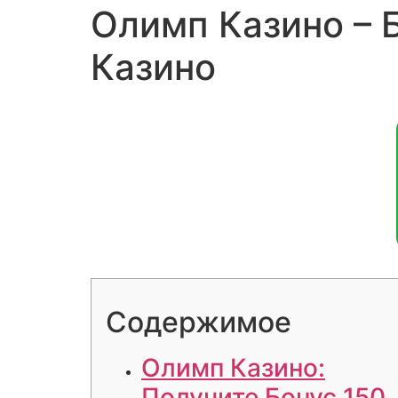
Олимп Казино – Б
Казино
Содержимое
Олимп Казино:
Получите Бонус 150