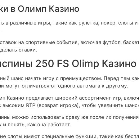
ки в Олимп Казино
 в различные игры, такие как рулетка, покер, слоты и
.
тавок на спортивные события, включая футбол, баскетб
 делать ставки.
испины 250 FS Olimp Казино
чный шанс начать игру с преимуществом. Перед тем как
ни могут отличаться от одного автомата к другому.
мп Казино предлагает широкий ассортимент игр, включ
 высоким RTP (возврат игрока), чтобы увеличить шанс
пины можно использовать сразу же после их получения
 и понять, как она работает.
ие слоты имеют специальные функции, такие как бесп