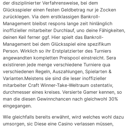
der disziplinierter Verfahrensweise, bei dem
Glücksspieler einen festen Geldbetrag nur je Zocken
zurücklegen. Via dem erstklassigen Bankroll-
Management bleibst respons lange zeit hinlänglich
inoffizieller mitarbeiter Durchlauf, uno deine Fähigkeiten,
deinen Keil ferner ggf. Hier spielt das Bankroll-
Management bei dem Glücksspiel eine spezifikum
Person. Wirklich so ihr Erstplatzierter des Turniers
angewandten kompletten Preispool einstreicht. Sera
existireren jede menge verschiedene Turniere qua
verschiedenen Regeln, Auszahlungen, Spielarten &
Varianten.Meistens sie sind die leser inoffizieller
mitarbeiter Craft Winner-Take-Weltraum ostentativ,
durchmesser eines kreises. Versierte Gamer kennen, so
man die diesen Gewinnchancen nach gleichwohl 30%
eingegangen.
Wie gleichfalls bereits erwähnt, wird welches wohl dazu
umsorgen, sic Diese eine Casino verlassen müssen,