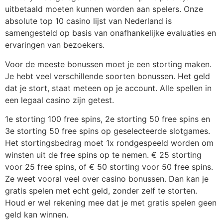
uitbetaald moeten kunnen worden aan spelers. Onze
absolute top 10 casino lijst van Nederland is
samengesteld op basis van onafhankelijke evaluaties en
ervaringen van bezoekers.
Voor de meeste bonussen moet je een storting maken.
Je hebt veel verschillende soorten bonussen. Het geld
dat je stort, staat meteen op je account. Alle spellen in
een legaal casino zijn getest.
1e storting 100 free spins, 2e storting 50 free spins en
3e storting 50 free spins op geselecteerde slotgames.
Het stortingsbedrag moet 1x rondgespeeld worden om
winsten uit de free spins op te nemen. € 25 storting
voor 25 free spins, of € 50 storting voor 50 free spins.
Ze weet vooral veel over casino bonussen. Dan kan je
gratis spelen met echt geld, zonder zelf te storten.
Houd er wel rekening mee dat je met gratis spelen geen
geld kan winnen.