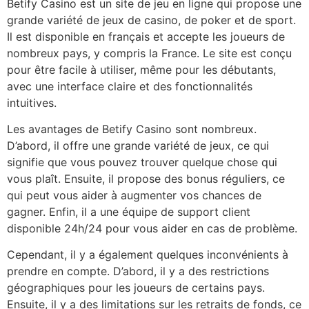
Betify Casino est un site de jeu en ligne qui propose une
grande variété de jeux de casino, de poker et de sport.
Il est disponible en français et accepte les joueurs de
nombreux pays, y compris la France. Le site est conçu
pour être facile à utiliser, même pour les débutants,
avec une interface claire et des fonctionnalités
intuitives.
Les avantages de Betify Casino sont nombreux.
D’abord, il offre une grande variété de jeux, ce qui
signifie que vous pouvez trouver quelque chose qui
vous plaît. Ensuite, il propose des bonus réguliers, ce
qui peut vous aider à augmenter vos chances de
gagner. Enfin, il a une équipe de support client
disponible 24h/24 pour vous aider en cas de problème.
Cependant, il y a également quelques inconvénients à
prendre en compte. D’abord, il y a des restrictions
géographiques pour les joueurs de certains pays.
Ensuite, il y a des limitations sur les retraits de fonds, ce