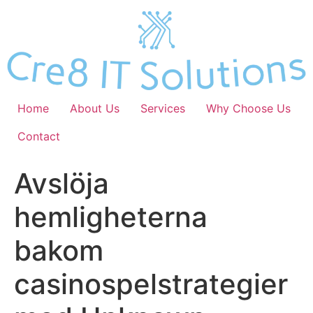
Skip
to
content
Home
About Us
Services
Why Choose Us
Contact
Avslöja
hemligheterna
bakom
casinospelstrategier