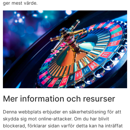
ger mest värde.
Mer information och resurser
Denna webbplats erbjuder en säkerhetslösning för att
skydda sig mot online-attacker. Om du har blivit
blockerad, förklarar sidan varför detta kan ha inträffat