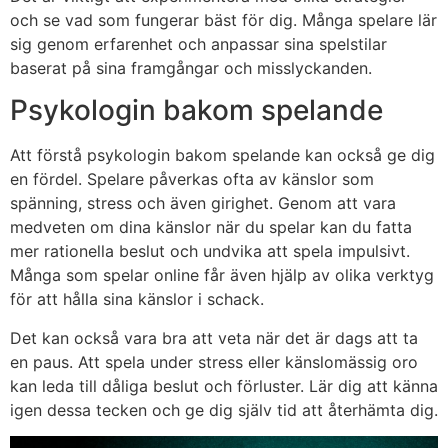
och se vad som fungerar bäst för dig. Många spelare lär
sig genom erfarenhet och anpassar sina spelstilar
baserat på sina framgångar och misslyckanden.
Psykologin bakom spelande
Att förstå psykologin bakom spelande kan också ge dig
en fördel. Spelare påverkas ofta av känslor som
spänning, stress och även girighet. Genom att vara
medveten om dina känslor när du spelar kan du fatta
mer rationella beslut och undvika att spela impulsivt.
Många som spelar online får även hjälp av olika verktyg
för att hålla sina känslor i schack.
Det kan också vara bra att veta när det är dags att ta
en paus. Att spela under stress eller känslomässig oro
kan leda till dåliga beslut och förluster. Lär dig att känna
igen dessa tecken och ge dig själv tid att återhämta dig.