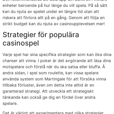
enheter beroende på hur länge du vill spela. På så sätt
kan du njuta av spelet under en längre tid utan att
riskera att förlora allt på en gång. Genom att följa en
strikt budget kan du njuta av casinoupplevelsen mer!
Strategier för populära
casinospel
Varje spel har sina specifika strategier som kan öka dina
chanser att vinna. I poker är det avgörande att läsa dina
motspelare och förstå när du ska satsa eller bluffa. Å
andra sidan, i spel som roulette, kan vissa spelare
använda system som Martingale för att försöka vinna
tillbaka förluster, även om detta inte alltid är en
garanterad strategi. Att utveckla ett strategiskt
tänkande kan också ge dig en fördel över andra
spelare.
Det är viktigt att experimentera med olika strategier