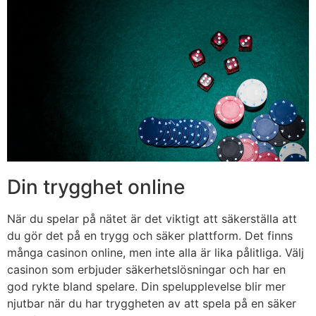
Din trygghet online
När du spelar på nätet är det viktigt att säkerställa att
du gör det på en trygg och säker plattform. Det finns
många casinon online, men inte alla är lika pålitliga. Välj
casinon som erbjuder säkerhetslösningar och har en
god rykte bland spelare. Din spelupplevelse blir mer
njutbar när du har tryggheten av att spela på en säker