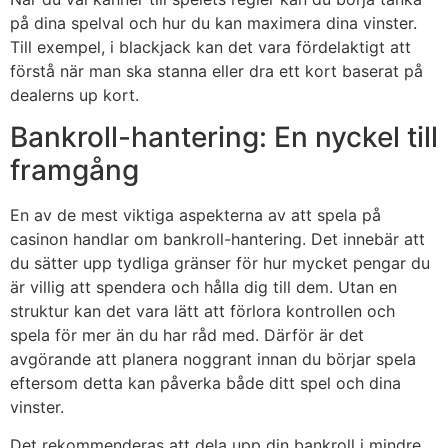
på dina spelval och hur du kan maximera dina vinster.
Till exempel, i blackjack kan det vara fördelaktigt att
förstå när man ska stanna eller dra ett kort baserat på
dealerns up kort.
Bankroll-hantering: En nyckel till
framgång
En av de mest viktiga aspekterna av att spela på
casinon handlar om bankroll-hantering. Det innebär att
du sätter upp tydliga gränser för hur mycket pengar du
är villig att spendera och hålla dig till dem. Utan en
struktur kan det vara lätt att förlora kontrollen och
spela för mer än du har råd med. Därför är det
avgörande att planera noggrant innan du börjar spela
eftersom detta kan påverka både ditt spel och dina
vinster.
Det rekommenderas att dela upp din bankroll i mindre