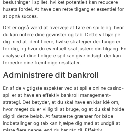
beslutninger i spillet, hvilket potentielt kan reducere
husets fordel. At have den rette tilgang er essentiel for
at opnå succes.
Det er også værd at overveje at føre en spillelog, hvor
du kan notere dine gevinster og tab. Dette vil hjælpe
dig med at identificere, hvilke strategier der fungerer
for dig, og hvor du eventuelt skal justere din tilgang. En
analyse af dine tidligere spil kan give indsigt, der kan
forbedre dine fremtidige resultater.
Administrere dit bankroll
En af de vigtigste aspekter ved at spille online casino-
spil er at have en effektiv bankroll management-
strategi. Det betyder, at du skal have en klar idé om,
hvor meget du er villig til at bruge, og at du skal holde
dig til dette beløb. At fastsætte grænser for både
indbetalinger og tab kan hjælpe dig med at undgå at
miste flere penge, end du har råd til. Effektiv