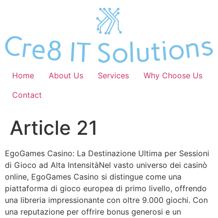
Skip
to
content
Home
About Us
Services
Why Choose Us
Contact
Article 21
EgoGames Casino: La Destinazione Ultima per Sessioni
di Gioco ad Alta IntensitàNel vasto universo dei casinò
online, EgoGames Casino si distingue come una
piattaforma di gioco europea di primo livello, offrendo
una libreria impressionante con oltre 9.000 giochi. Con
una reputazione per offrire bonus generosi e un