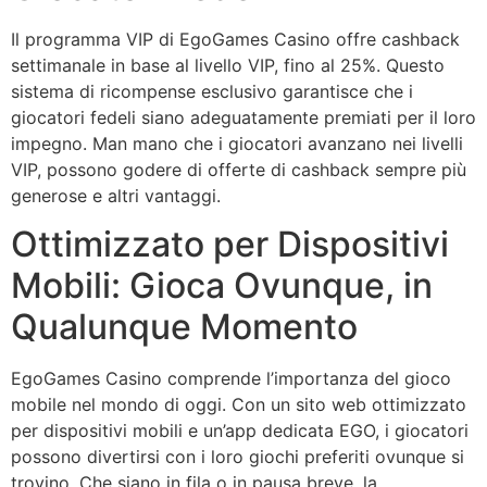
Il programma VIP di EgoGames Casino offre cashback
settimanale in base al livello VIP, fino al 25%. Questo
sistema di ricompense esclusivo garantisce che i
giocatori fedeli siano adeguatamente premiati per il loro
impegno. Man mano che i giocatori avanzano nei livelli
VIP, possono godere di offerte di cashback sempre più
generose e altri vantaggi.
Ottimizzato per Dispositivi
Mobili: Gioca Ovunque, in
Qualunque Momento
EgoGames Casino comprende l’importanza del gioco
mobile nel mondo di oggi. Con un sito web ottimizzato
per dispositivi mobili e un’app dedicata EGO, i giocatori
possono divertirsi con i loro giochi preferiti ovunque si
trovino. Che siano in fila o in pausa breve, la