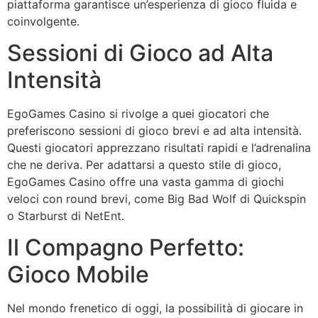
piattaforma garantisce un’esperienza di gioco fluida e
coinvolgente.
Sessioni di Gioco ad Alta
Intensità
EgoGames Casino si rivolge a quei giocatori che
preferiscono sessioni di gioco brevi e ad alta intensità.
Questi giocatori apprezzano risultati rapidi e l’adrenalina
che ne deriva. Per adattarsi a questo stile di gioco,
EgoGames Casino offre una vasta gamma di giochi
veloci con round brevi, come Big Bad Wolf di Quickspin
o Starburst di NetEnt.
Il Compagno Perfetto:
Gioco Mobile
Nel mondo frenetico di oggi, la possibilità di giocare in