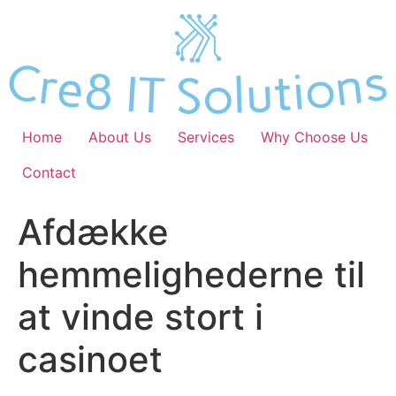
Skip
to
content
Home
About Us
Services
Why Choose Us
Contact
Afdække
hemmelighederne til
at vinde stort i
casinoet