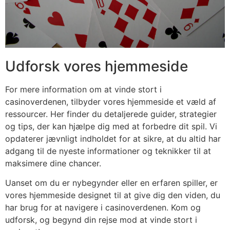
Udforsk vores hjemmeside
For mere information om at vinde stort i
casinoverdenen, tilbyder vores hjemmeside et væld af
ressourcer. Her finder du detaljerede guider, strategier
og tips, der kan hjælpe dig med at forbedre dit spil. Vi
opdaterer jævnligt indholdet for at sikre, at du altid har
adgang til de nyeste informationer og teknikker til at
maksimere dine chancer.
Uanset om du er nybegynder eller en erfaren spiller, er
vores hjemmeside designet til at give dig den viden, du
har brug for at navigere i casinoverdenen. Kom og
udforsk, og begynd din rejse mod at vinde stort i