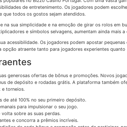
ais populares no Bizzo Casino Portugal. Com uma vasta gam
sibilidades de entretenimento. Os jogadores podem escolher 
te que todos os gostos sejam atendidos.
ide na sua simplicidade e na emoção de girar os rolos em
ltiplicadores e símbolos selvagens, aumentam ainda mais a
ua acessibilidade. Os jogadores podem apostar pequenas q
ma opção atraente tanto para jogadores experientes quanto p
raentes
suas generosas ofertas de bônus e promoções. Novos jog
ônus de depósito e rodadas grátis. A plataforma também o
 e torneios.
 de até 100% no seu primeiro depósito.
manais para impulsionar o seu jogo.
olta sobre as suas perdas.
antes e concorra a prêmios incríveis.