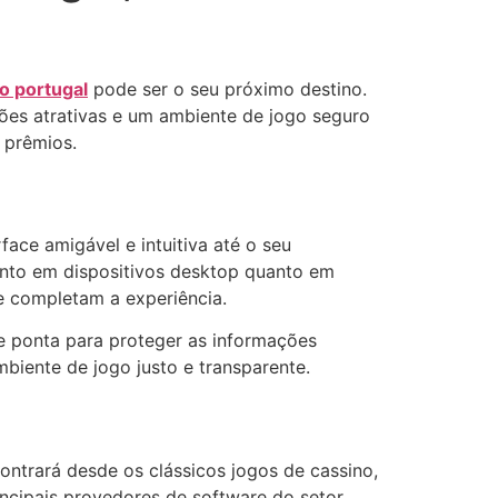
o portugal
pode ser o seu próximo destino.
ões atrativas e um ambiente de jogo seguro
 prêmios.
ace amigável e intuitiva até o seu
tanto em dispositivos desktop quanto em
e completam a experiência.
de ponta para proteger as informações
biente de jogo justo e transparente.
ntrará desde os clássicos jogos de cassino,
incipais provedores de software do setor,