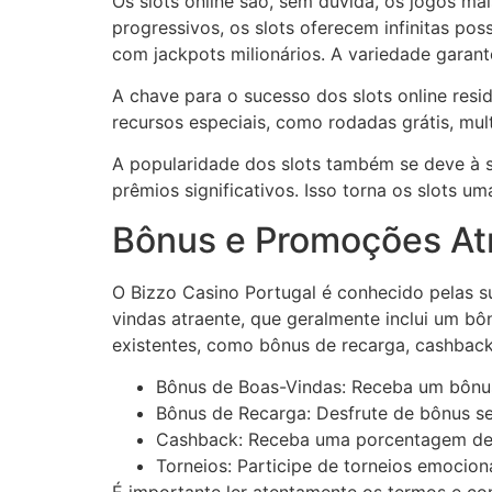
Os slots online são, sem dúvida, os jogos m
progressivos, os slots oferecem infinitas pos
com jackpots milionários. A variedade garan
A chave para o sucesso dos slots online res
recursos especiais, como rodadas grátis, mu
A popularidade dos slots também se deve à s
prêmios significativos. Isso torna os slots u
Bônus e Promoções At
O Bizzo Casino Portugal é conhecido pelas 
vindas atraente, que geralmente inclui um b
existentes, como bônus de recarga, cashback
Bônus de Boas-Vindas: Receba um bônus
Bônus de Recarga: Desfrute de bônus se
Cashback: Receba uma porcentagem de v
Torneios: Participe de torneios emocion