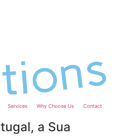
Services
Why Choose Us
Contact
tugal, a Sua