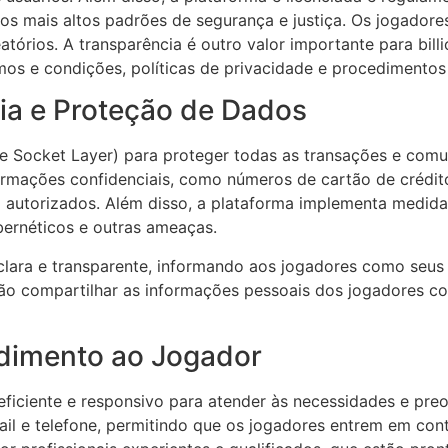
s mais altos padrões de segurança e justiça. Os jogadore
atórios. A transparência é outro valor importante para bill
mos e condições, políticas de privacidade e procedimentos
fia e Proteção de Dados
ure Socket Layer) para proteger todas as transações e com
formações confidenciais, como números de cartão de crédit
 autorizados. Além disso, a plataforma implementa medidas
bernéticos e outras ameaças.
é clara e transparente, informando aos jogadores como seus
ão compartilhar as informações pessoais dos jogadores c
ndimento ao Jogador
e eficiente e responsivo para atender às necessidades e p
mail e telefone, permitindo que os jogadores entrem em co