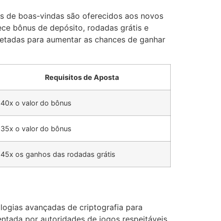
us de boas-vindas são oferecidos aos novos
ece bônus de depósito, rodadas grátis e
jetadas para aumentar as chances de ganhar
Requisitos de Aposta
40x o valor do bônus
35x o valor do bônus
45x os ganhos das rodadas grátis
ologias avançadas de criptografia para
entada por autoridades de jogos respeitáveis,