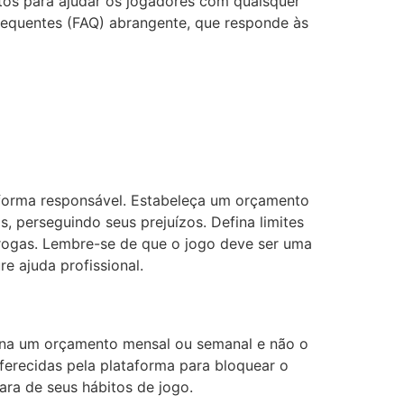
tos para ajudar os jogadores com quaisquer
requentes (FAQ) abrangente, que responde às
 forma responsável. Estabeleça um orçamento
, perseguindo seus prejuízos. Defina limites
drogas. Lembre-se de que o jogo deve ser uma
e ajuda profissional.
efina um orçamento mensal ou semanal e não o
ferecidas pela plataforma para bloquear o
ra de seus hábitos de jogo.