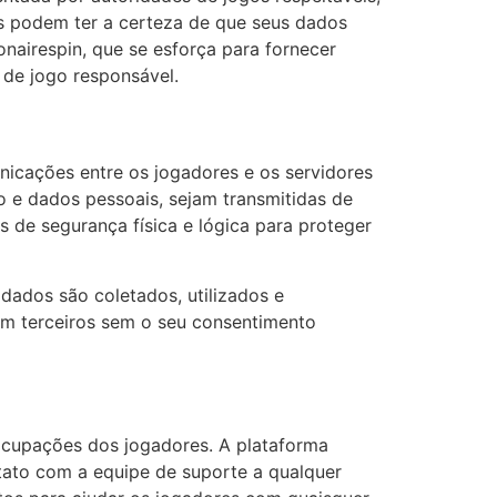
s podem ter a certeza de que seus dados
ionairespin, que se esforça para fornecer
 de jogo responsável.
unicações entre os jogadores e os servidores
o e dados pessoais, sejam transmitidas de
 de segurança física e lógica para proteger
 dados são coletados, utilizados e
om terceiros sem o seu consentimento
reocupações dos jogadores. A plataforma
ntato com a equipe de suporte a qualquer