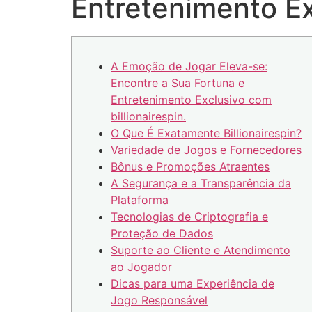
Entretenimento Exc
A Emoção de Jogar Eleva-se:
Encontre a Sua Fortuna e
Entretenimento Exclusivo com
billionairespin.
O Que É Exatamente Billionairespin?
Variedade de Jogos e Fornecedores
Bônus e Promoções Atraentes
A Segurança e a Transparência da
Plataforma
Tecnologias de Criptografia e
Proteção de Dados
Suporte ao Cliente e Atendimento
ao Jogador
Dicas para uma Experiência de
Jogo Responsável