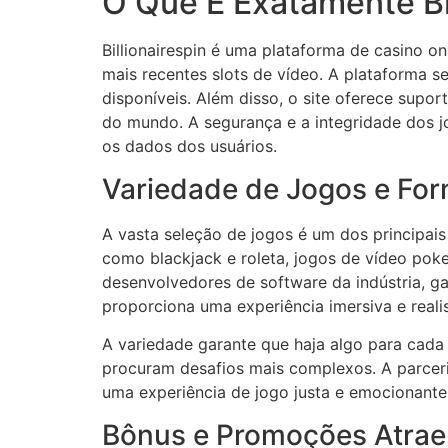
O Que É Exatamente Bil
Billionairespin é uma plataforma de casino o
mais recentes slots de vídeo. A plataforma se
disponíveis. Além disso, o site oferece supo
do mundo. A segurança e a integridade dos jo
os dados dos usuários.
Variedade de Jogos e Fo
A vasta seleção de jogos é um dos principais 
como blackjack e roleta, jogos de vídeo poke
desenvolvedores de software da indústria, ga
proporciona uma experiência imersiva e reali
A variedade garante que haja algo para cada 
procuram desafios mais complexos. A parceri
uma experiência de jogo justa e emocionante
Bônus e Promoções Atrae