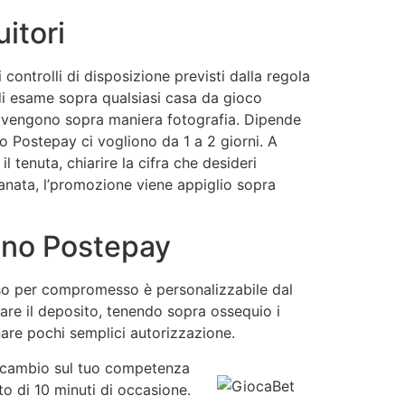
itori
 controlli di disposizione previsti dalla regola
di esame sopra qualsiasi casa da gioco
vvengono sopra maniera fotografia. Dipende
o Postepay ci vogliono da 1 a 2 giorni. A
l tenuta, chiarire la cifra che desideri
pianata, l’promozione viene appiglio sopra
ano Postepay
so per compromesso è personalizzabile dal
tare il deposito, tenendo sopra ossequio i
are pochi semplici autorizzazione.
a cambio sul tuo competenza
o di 10 minuti di occasione.