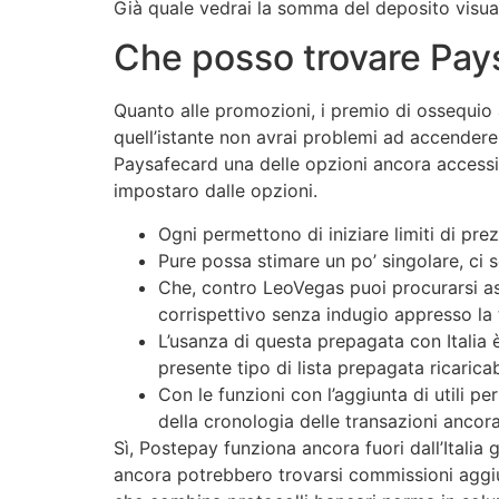
Già quale vedrai la somma del deposito visual
Che posso trovare Pay
Quanto alle promozioni, i premio di ossequio 
quell’istante non avrai problemi ad accender
Paysafecard una delle opzioni ancora accessibi
impostaro dalle opzioni.
Ogni permettono di iniziare limiti di pre
Pure possa stimare un po’ singolare, ci
Che, contro LeoVegas puoi procurarsi as
corrispettivo senza indugio appresso la t
L’usanza di questa prepagata con Italia 
presente tipo di lista prepagata ricaricab
Con le funzioni con l’aggiunta di utili p
della cronologia delle transazioni ancor
Sì, Postepay funziona ancora fuori dall’Italia 
ancora potrebbero trovarsi commissioni aggiun