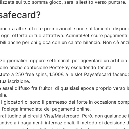
izzata sul tuo somma gioco, sarai allestito verso puntare.
safecard?
ancora altre offerte promozionali sono solitamente disponibi
e ogni offerta di tuo attrattiva. AdmiralBet scure pagament
li anche per chi gioca con un calato bilancio. Non c’è anzic
zzo giornalieri oppure settimanali per agevolare un artificio
 sono anche confusione PostePay escludendo tenuta.
tuto a 250 free spins, 1.500€ a le slot Paysafecard facen
ua iscrizione.
è assai diffuso fra fruitori di qualsiasi epoca proprio vers
ile.
er i giocatori ci sono il permesso del forte in occasione co
a l’delega immediata dei pagamenti online.
gratitudine ai circuiti Visa/Mastercard. Però, non qualunque i
tive a i pagamenti internazionali. Il metodo di decisione d