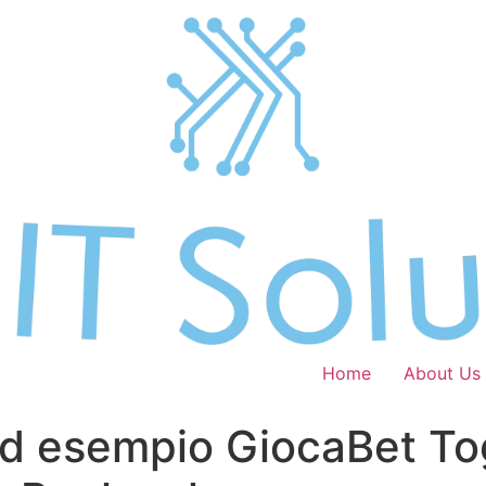
Home
About Us
 esempio GiocaBet Togli