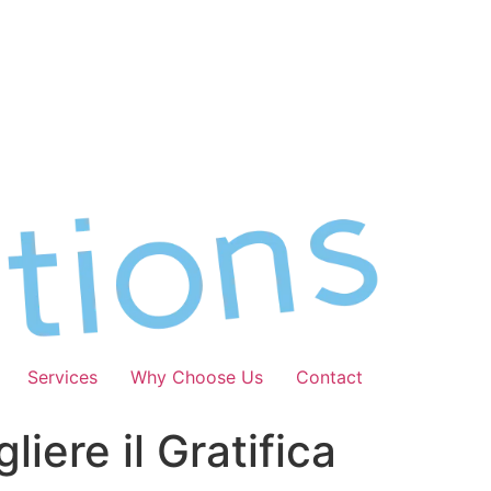
Services
Why Choose Us
Contact
ere il Gratifica