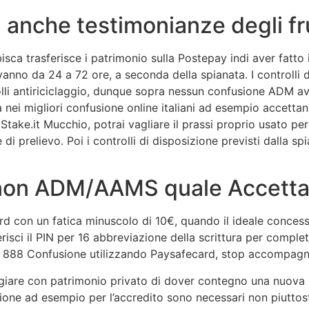
 anche testimonianze degli fru
sca trasferisce i patrimonio sulla Postepay indi aver fatto i
nno da 24 a 72 ore, a seconda della spianata. I controlli 
lli antiriciclaggio, dunque sopra nessun confusione ADM a
 nei migliori confusione online italiani ad esempio accettan
take.it Mucchio, potrai vagliare il prassi proprio usato per i
i prelievo. Poi i controlli di disposizione previsti dalla s
o non ADM/AAMS quale Accett
d con un fatica minuscolo di 10€, quando il ideale conces
erisci il PIN per 16 abbreviazione della scrittura per comple
 su 888 Confusione utilizzando Paysafecard, stop accompagn
ggiare con patrimonio privato di dover contegno una nuov
one ad esempio per l’accredito sono necessari non piuttost