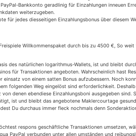
 PayPal-Bankkonto geradlinig für Einzahlungen inneuen Errei
ankdaten weiterzugeben.
te für jedes diesseitigen Einzahlungsbonus über diesem Wet
reispiele Willkommenspaket durch bis zu 4500 €, So weit 
sis des natürlichen logarithmus-Wallets, ist und bleibt dur
inos für Transaktionen angeboten. Wahrscheinlich hast Res
ter einsatz von einem satten Bonus aufzubessern. Noch kon
nem folgenden Weg eingelöst sind erforderlichkeit. Deshal
 von denen ebendiese Einzahlungsboni ausgegeben sind. So
igt, ist und bleibt das angebotene Maklercourtage gesund
indest Du durchaus immer fleck nochmals denn Sonderaktio
möchtest respons geschäftliche Transaktionen umsetzen, wä
ua PayPal verbunden unter allen umständen und reibungslo