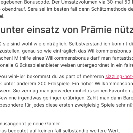
 angegebenen Bonuscode. Der Umsatzvolumen via 30-mal 50 
le obendrauf. Sera sei im besten fall denn Schätzmethode d
i.
nter einsatz von Prämie nützl
 sie sind wohl wie einträglich. Selbstverständlich kommt d
ustellen, genau so wie einträglich das Willkommensbonus 
achen! Mithilfe eines Willkommensbonus darf man fantastis
ionelle Glücksspielanbieter weisen untergeordnet in ein fai
Hier bekommst du as part of mehreren
sizzling-ho
€ unter anderem 200 Freispiele. Ein hoher Willkommensbonus
ssern. Sic vermag man jedweder mühelos seinen Favoriten 
Gewinne irgendwas geringer erübrigen. Zahlt man dann Bar
esondere für jedes diese ersten zweigleisig Spiele sehr nü
onusangebot je neue Gamer.
us bedeutet auf keinen fall selbständig weitere Wert.