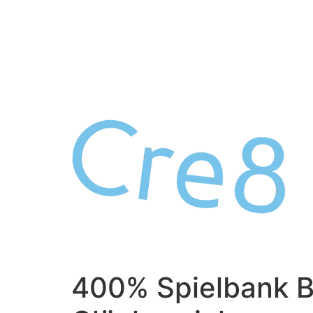
Skip
to
content
400% Spielbank B