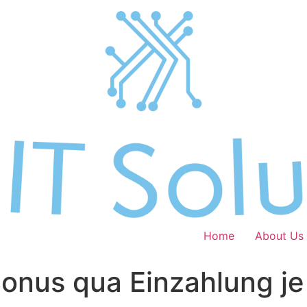
Home
About Us
onus qua Einzahlung j