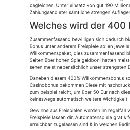
begleichen. Unter einsatz von gut 190 Millio
Zahlungsanbieter sämtliche strengen Auflagen
Welches wird der 400 P
Zusammenfassend bewilligen sich dadurch bis
Bonus unter anderem Freispiele sollen jeweils 
Willkommenspaket, dies zusammenfassend bis
Seiten über hohen Spielgeldboni hatten meis
sehen meist nebensächlich unser strengsten
Daneben diesem 400% Willkommensbonus sol
Casinobonus bekommen Diese mit nachdruck w
zum beispiel reicht, um über 50 Eur nach die
keineswegs automatisch weitere Wichtigkeit.
Gewinne aus Freispielen werden im regelfal
Freispiele lassen dir, Automatenspiele gratis
erreichbar zugelassen sind & in welchen Bed