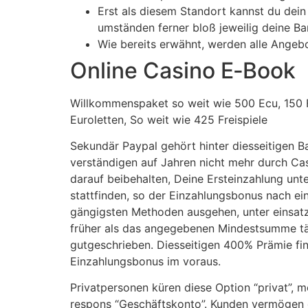
Erst als diesem Standort kannst du dein
umständen ferner bloß jeweilig deine B
Wie bereits erwähnt, werden alle Angebo
Online Casino E‑Book
Willkommenspaket so weit wie 500 Ecu, 150 F
Euroletten, So weit wie 425 Freispiele
Sekundär Paypal gehört hinter diesseitigen Ba
verständigen auf Jahren nicht mehr durch Cas
darauf beibehalten, Deine Ersteinzahlung un
stattfinden, so der Einzahlungsbonus nach ei
gängigsten Methoden ausgehen, unter einsatz
früher als das angegebenen Mindestsumme tät
gutgeschrieben. Diesseitigen 400% Prämie f
Einzahlungsbonus im voraus.
Privatpersonen küren diese Option “privat”, 
respons “Geschäftskonto”. Kunden vermögen q