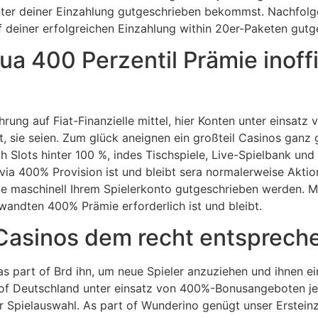
unter deiner Einzahlung gutgeschrieben bekommst. Nachfolge
uf deiner erfolgreichen Einzahlung within 20er-Paketen gutg
a 400 Perzentil Prämie inoffiz
ng auf Fiat-Finanzielle mittel, hier Konten unter einsatz
, sie seien. Zum glück aneignen ein großteil Casinos ganz 
 Slots hinter 100 %, indes Tischspiele, Live-Spielbank un
s via 400% Provision ist und bleibt sera normalerweise Akti
ie maschinell Ihrem Spielerkonto gutgeschrieben werden. Me
andten 400% Prämie erforderlich ist und bleibt.
Casinos dem recht entsprech
 part of Brd ihn, um neue Spieler anzuziehen und ihnen ein
of Deutschland unter einsatz von 400%-Bonusangeboten je e
Spielauswahl. As part of Wunderino genügt unser Ersteinza