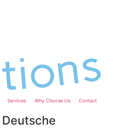
Services
Why Choose Us
Contact
e Deutsche