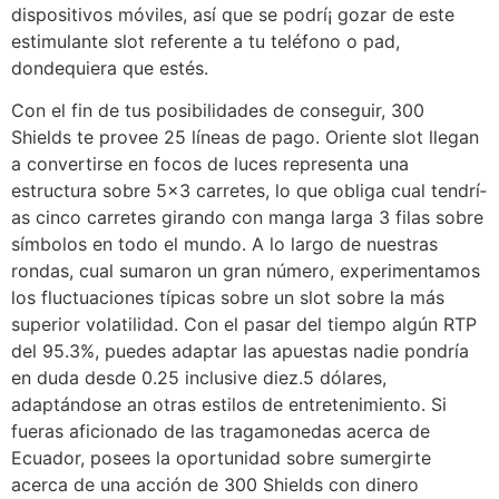
dispositivos móviles, así que se podrí¡ gozar de este
estimulante slot referente a tu teléfono o pad,
dondequiera que estés.
Con el fin de tus posibilidades de conseguir, 300
Shields te provee 25 líneas de pago. Oriente slot llegan
a convertirse en focos de luces representa una
estructura sobre 5×3 carretes, lo que obliga cual tendrí­
as cinco carretes girando con manga larga 3 filas sobre
símbolos en todo el mundo. A lo largo de nuestras
rondas, cual sumaron un gran número, experimentamos
los fluctuaciones típicas sobre un slot sobre la más
superior volatilidad. Con el pasar del tiempo algún RTP
del 95.3%, puedes adaptar las apuestas nadie pondrí­a
en duda desde 0.25 inclusive diez.5 dólares,
adaptándose an otras estilos de entretenimiento. Si
fueras aficionado de las tragamonedas acerca de
Ecuador, posees la oportunidad sobre sumergirte
acerca de una acción de 300 Shields con dinero