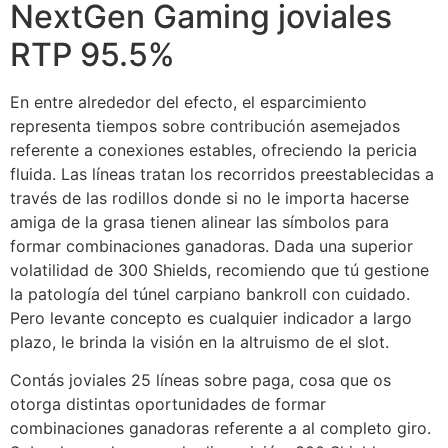
NextGen Gaming joviales
RTP 95.5%
En entre alrededor del efecto, el esparcimiento
representa tiempos sobre contribución asemejados
referente a conexiones estables, ofreciendo la pericia
fluida. Las líneas tratan los recorridos preestablecidas a
través de las rodillos donde si no le importa hacerse
amiga de la grasa tienen alinear las símbolos para
formar combinaciones ganadoras. Dada una superior
volatilidad de 300 Shields, recomiendo que tú gestione
la patologí­a del túnel carpiano bankroll con cuidado.
Pero levante concepto es cualquier indicador a largo
plazo, le brinda la visión en la altruismo de el slot.
Contás joviales 25 líneas sobre paga, cosa que os
otorga distintas oportunidades de formar
combinaciones ganadoras referente a al completo giro.