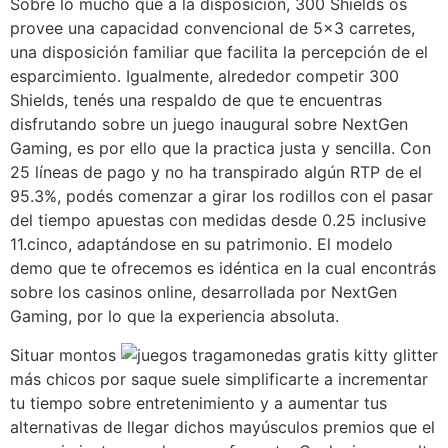
Sobre lo mucho que a la disposición, 300 Shields os
provee una capacidad convencional de 5×3 carretes,
una disposición familiar que facilita la percepción de el
esparcimiento. Igualmente, alrededor competir 300
Shields, tenés una respaldo de que te encuentras
disfrutando sobre un juego inaugural sobre NextGen
Gaming, es por ello que la practica justa y sencilla. Con
25 líneas de pago y no ha transpirado algún RTP de el
95.3%, podés comenzar a girar los rodillos con el pasar
del tiempo apuestas con medidas desde 0.25 inclusive
11.cinco, adaptándose en su patrimonio. El modelo
demo que te ofrecemos es idéntica en la cual encontrás
sobre los casinos online, desarrollada por NextGen
Gaming, por lo que la experiencia absoluta.
Situar montos
más chicos por saque suele simplificarte a incrementar
tu tiempo sobre entretenimiento y a aumentar tus
alternativas de llegar dichos mayúsculos premios que el