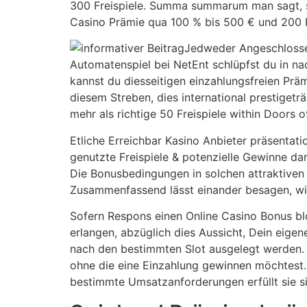
300 Freispiele. Summa summarum man sagt, si
Casino Prämie qua 100 % bis 500 € und 200 F
Jedweder Angeschlossen
Automatenspiel bei NetEnt schlüpfst du in nac
kannst du diesseitigen einzahlungsfreien Präm
diesem Streben, dies international prestigetr
mehr als richtige 50 Freispiele within Door
Etliche Erreichbar Kasino Anbieter präsentat
genutzte Freispiele & potenzielle Gewinne da
Die Bonusbedingungen in solchen attraktiven
Zusammenfassend lässt einander besagen, wirk
Sofern Respons einen Online Casino Bonus bl
erlangen, abzüglich dies Aussicht, Dein eigen
nach den bestimmten Slot ausgelegt werden. D
ohne die eine Einzahlung gewinnen möchtest.
bestimmte Umsatzanforderungen erfüllt sie si