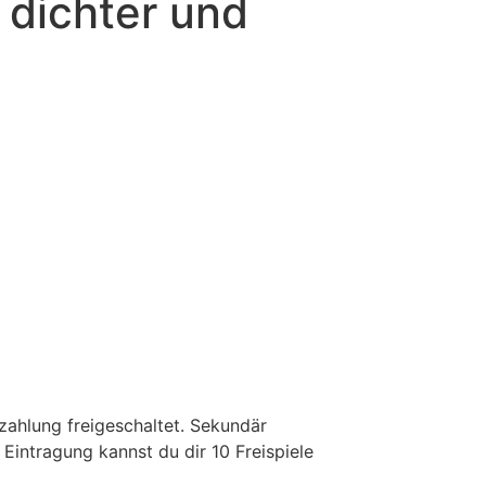
 dichter und
nzahlung freigeschaltet. Sekundär
 Eintragung kannst du dir 10 Freispiele