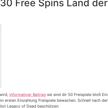
 30 Free Spins Land der
 wird,
informativer Beitrag
sie sind dir 50 Freispiele bloß Ei
in ersten Einzahlung Freispiele bewachen.
Schnell nach der
Slot Legacy of Dead beschützen.