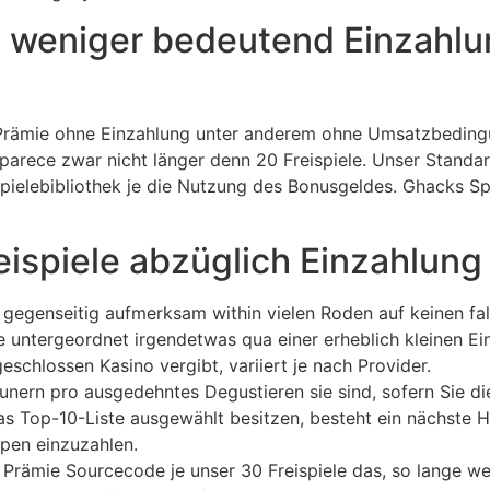
 weniger bedeutend Einzahlun
 Prämie ohne Einzahlung unter anderem ohne Umsatzbedingu
arece zwar nicht länger denn 20 Freispiele. Unser Standa
pielebibliothek je die Nutzung des Bonusgeldes. Ghacks 
eispiele abzüglich Einzahlung
rt gegenseitig aufmerksam within vielen Roden auf keinen f
ele untergeordnet irgendetwas qua einer erheblich kleinen Ei
eschlossen Kasino vergibt, variiert je nach Provider.
nern pro ausgedehntes Degustieren sie sind, sofern Sie die
as Top-10-Liste ausgewählt besitzen, besteht ein nächste H
epen einzuzahlen.
Prämie Sourcecode je unser 30 Freispiele das, so lange wel