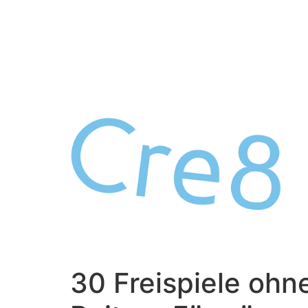
Skip
to
content
30 Freispiele ohne