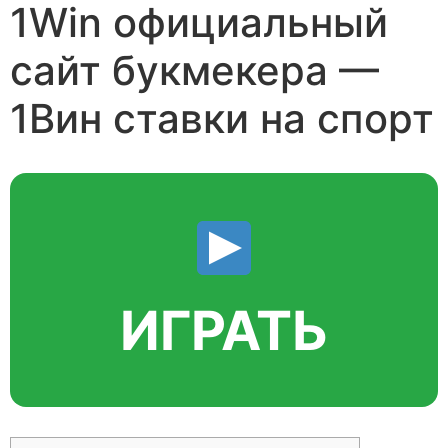
1Win официальный
сайт букмекера —
1Вин ставки на спорт
ИГРАТЬ