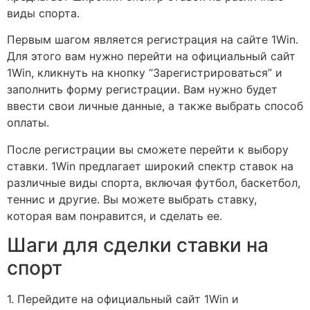
виды спорта.
Первым шагом является регистрация на сайте 1Win.
Для этого вам нужно перейти на официальный сайт
1Win, кликнуть на кнопку “Зарегистрироваться” и
заполнить форму регистрации. Вам нужно будет
ввести свои личные данные, а также выбрать способ
оплаты.
После регистрации вы сможете перейти к выбору
ставки. 1Win предлагает широкий спектр ставок на
различные виды спорта, включая футбол, баскетбол,
теннис и другие. Вы можете выбрать ставку,
которая вам понравится, и сделать ее.
Шаги для сделки ставки на
спорт
1. Перейдите на официальный сайт 1Win и