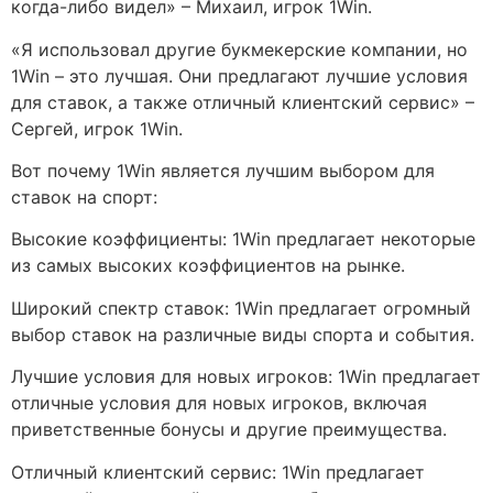
когда-либо видел» – Михаил, игрок 1Win.
«Я использовал другие букмекерские компании, но
1Win – это лучшая. Они предлагают лучшие условия
для ставок, а также отличный клиентский сервис» –
Сергей, игрок 1Win.
Вот почему 1Win является лучшим выбором для
ставок на спорт:
Высокие коэффициенты: 1Win предлагает некоторые
из самых высоких коэффициентов на рынке.
Широкий спектр ставок: 1Win предлагает огромный
выбор ставок на различные виды спорта и события.
Лучшие условия для новых игроков: 1Win предлагает
отличные условия для новых игроков, включая
приветственные бонусы и другие преимущества.
Отличный клиентский сервис: 1Win предлагает