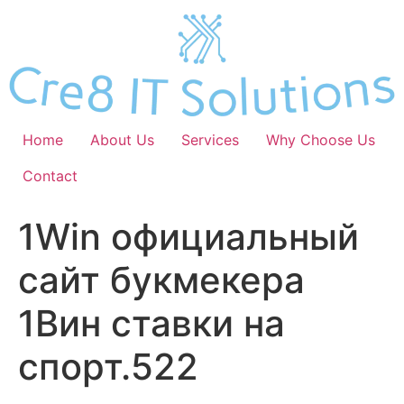
Skip
to
content
Home
About Us
Services
Why Choose Us
Contact
1Win официальный
сайт букмекера
1Вин ставки на
спорт.522