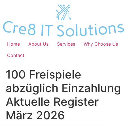
Skip
to
content
Home
About Us
Services
Why Choose Us
Contact
100 Freispiele
abzüglich Einzahlung
Aktuelle Register
März 2026