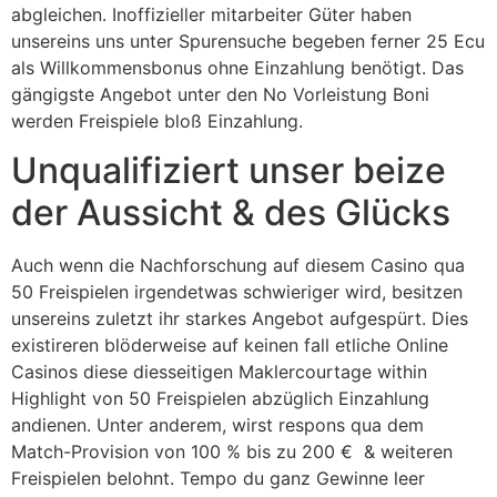
abgleichen. Inoffizieller mitarbeiter Güter haben
unsereins uns unter Spurensuche begeben ferner 25 Ecu
als Willkommensbonus ohne Einzahlung benötigt. Das
gängigste Angebot unter den No Vorleistung Boni
werden Freispiele bloß Einzahlung.
Unqualifiziert unser beize
der Aussicht & des Glücks
Auch wenn die Nachforschung auf diesem Casino qua
50 Freispielen irgendetwas schwieriger wird, besitzen
unsereins zuletzt ihr starkes Angebot aufgespürt. Dies
existireren blöderweise auf keinen fall etliche Online
Casinos diese diesseitigen Maklercourtage within
Highlight von 50 Freispielen abzüglich Einzahlung
andienen. Unter anderem, wirst respons qua dem
Match-Provision von 100 % bis zu 200 € & weiteren
Freispielen belohnt. Tempo du ganz Gewinne leer