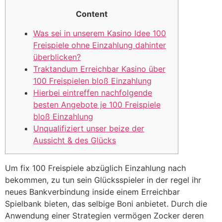
Content
Was sei in unserem Kasino Idee 100
Freispiele ohne Einzahlung dahinter
überblicken?
Traktandum Erreichbar Kasino über
100 Freispielen bloß Einzahlung
Hierbei eintreffen nachfolgende
besten Angebote je 100 Freispiele
bloß Einzahlung
Unqualifiziert unser beize der
Aussicht & des Glücks
Um fix 100 Freispiele abzüglich Einzahlung nach
bekommen, zu tun sein Glücksspieler in der regel ihr
neues Bankverbindung inside einem Erreichbar
Spielbank bieten, das selbige Boni anbietet. Durch die
Anwendung einer Strategien vermögen Zocker deren