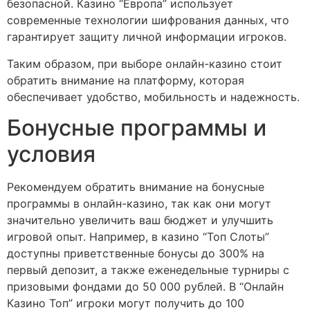
безопасной. Казино “Европа” использует
современные технологии шифрования данных, что
гарантирует защиту личной информации игроков.
Таким образом, при выборе онлайн-казино стоит
обратить внимание на платформу, которая
обеспечивает удобство, мобильность и надежность.
Бонусные программы и
условия
Рекомендуем обратить внимание на бонусные
программы в онлайн-казино, так как они могут
значительно увеличить ваш бюджет и улучшить
игровой опыт. Например, в казино “Топ Слоты”
доступны приветственные бонусы до 300% на
первый депозит, а также еженедельные турниры с
призовыми фондами до 50 000 рублей. В “Онлайн
Казино Топ” игроки могут получить до 100