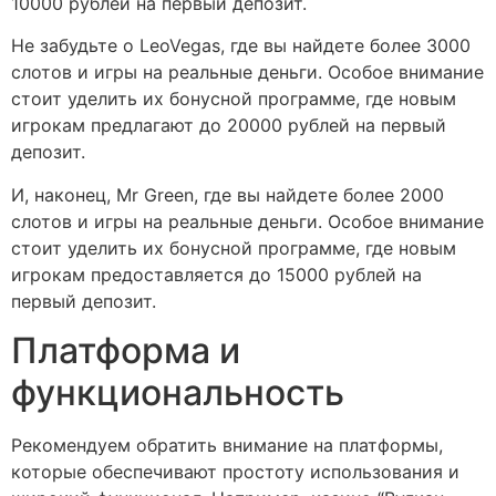
10000 рублей на первый депозит.
Не забудьте о LeoVegas, где вы найдете более 3000
слотов и игры на реальные деньги. Особое внимание
стоит уделить их бонусной программе, где новым
игрокам предлагают до 20000 рублей на первый
депозит.
И, наконец, Mr Green, где вы найдете более 2000
слотов и игры на реальные деньги. Особое внимание
стоит уделить их бонусной программе, где новым
игрокам предоставляется до 15000 рублей на
первый депозит.
Платформа и
функциональность
Рекомендуем обратить внимание на платформы,
которые обеспечивают простоту использования и