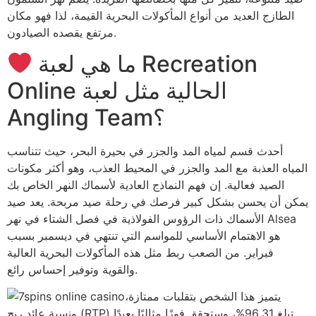
الطازج العديد من أنواع المأكولات البحرية القيمة، لذا فهو مكان
مرتفع يقصده الصيادون.
ما هي لعبة Recreation
Online الحالية مثل لعبة
Angling Team؟
أحدث قسم لمياه المد والجزر في بحيرة البحر، حيث تتناسب
المياه العذبة مع المد والجزر في المحيط العذب، وهو أكثر مكونات
الصيد فعالية. إن فهم النماذج العادية لأسماك النهر الخاص بك
يمكن أن يحسن بشكل كبير فرصك في رحلة صيد مربحة. يعد صيد
الأسماك ذات الرؤوس الفولاذية في فصل الشتاء في نهر Alsea
هو الاهتمام الأساسي للمواسم التي تنتهي في ديسمبر بسبب
فبراير. من الصعب ربط مثل هذه المأكولات البحرية العالية
والقوية وتوفير إحساس رائع.
يتميز هذا الشخص بتقلبات ممتازة،
ونسبة عائد ربح (RTP) تبلغ 96.31%، وستحقق فوزًا مثاليًا بعيدًا