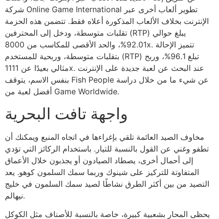
شركة Online Game International تطوير ألعاب أخرى عبر
الإنترنت بخلاف الألعاب المذكورة أعلاه فقط. تتضمن هذه الحزمة
تقلبات متوسطة، ودخل إلى المحترفين (RTP) يبلغ حوالي
92.01%، والحد الأقصى للمكاسب من 8000x. تتميز الإحالة
بتقلبات متوسطة، وربحية للمستخدم (RTP) تبلغ 96.1%، وربح
مثالي بعيدًا عن 1111x. عند البحث عن لعبة جديدة على الإنترنت
بنفس الاسم، يتوقف Fish People عن شيء ما من خلال دراسة
أفضل لعبة من Game Worldwide.
واجهة تافت البحرية
مخاوف الصيد العائمة تلقي بإغراءها في اتجاه المنبع ويمكنك أن
تطفو وغني عن القول بالنسبة للتيار. باستخدام الركائز التي تؤدي
إلى أحمال أخرى، يصطاد الصيادون أو يجذبون خلال الأعماق
المتفاوتة للتركيز على شينوك وربما سمك السلمون كوهو. يعد
التصيد من بين أكثر الطرق نشاطًا لصيد سمك السلمون في خليج
نيهالم.
يحظى المحار بشعبية كبيرة، خاصة بالنسبة للأصناف مثل الكوكل