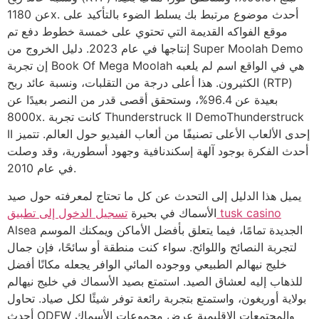
عن 1180x. أحدث موضوع مرتبط بك يسلط الضوء بالتأكيد على
موقع الفواكه القديمة التي تحتوي على خمسة خطوط دفع تم
إنتاجها في عام 2023. دليل الخروج من Super Moolah Demo
إن تجربة Book Of Mega Moolah هي في الواقع اسم لم يلعبه
الكثيرون. هذا أعلى درجة من التقلبات، ونسبة عائد ربح (RTP)
بعيدة عن 96.4%، وستحقق أقصى قدر من النصر بعيدًا عن
8000x. كانت تجربة Thunderstruck II DemoThunderstruck
II إحدى الألعاب الأعلى تصنيفًا من ألعاب الفيديو حول العالم. تتميز
أحدث الفكرة بوجود آلهة إسكندنافية وجهود أسطورية، وقد وصلت
في عام 2010.
يميل هذا الدليل إلى التحدث عن كل ما تحتاج لمعرفته حول صيد
تسجيل الدخول إلى تطبيق tusk casino
الأسماك في بحيرة
Alsea الجديدة تمامًا، فيما يتعلق بأفضل الأماكن ويمكنك الموسم
لتجربة النصائح واللوائح. سواء كنت منطقة أو سائحًا، فإن جمال
خليج نيهالم الطبيعي ووجوده المائي الوافر يجعله مكانًا أفضل
للذهاب إليه لعشاق الصيد. استمتع بصيد الأسماك في خليج نيهالم
بولاية أوريغون، واستمتع بتجربة رائعة توفر شيئًا لكل صياد. تحاول
أحدث ODFW والمجتمعات الإقليمية عرض مجموعات الأسماك