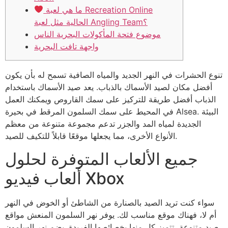
ما هي لعبة Recreation Online
الحالية مثل لعبة Angling Team؟
موضوع فتحة المأكولات البحرية الناس
واجهة تافت البحرية
تنوع الحشرات في النهر الجديد والمياه الصافية تسمح له بأن يكون
أفضل مكان لصيد الأسماك بالذباب. يعد صيد الأسماك باستخدام
الذباب أفضل طريقة للتركيز على سمك القاروص ويمكنك العمل
في المحيط على سمك السلمون المرقط في بحيرة Alsea. البيئة
الجديدة لمياه المد والجزر تدعم مجموعة متنوعة من معظم
الأنواع الأخرى، مما يجعلها موقعًا قابلاً للتكيف للصيد.
جميع الألعاب المتوفرة لحلول
ألعاب فيديو Xbox
سواء كنت تريد الصيد بالصنارة من الشاطئ أو الخوض في النهر
أم لا، فهناك موقع مناسب لك.
يوفر نهر السلمون المنعش مواقع
صيد متنوعة، تتميز كل منها بخصائصها الفريدة. يضم نهر السلمون